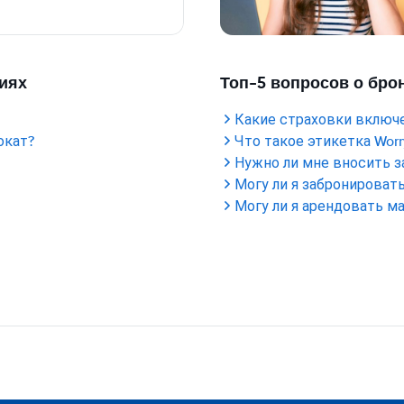
иях
Топ-5 вопросов о бр
Какие страховки включ
окат?
Что такое этикетка Worry
Нужно ли мне вносить з
Могу ли я забронироват
Могу ли я арендовать м