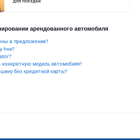
для поездки
онировании арендованного автомобиля
ены в предложение?
-free?
алог?
ь конкретную модель автомобиля?
ашину без кредитной карты?