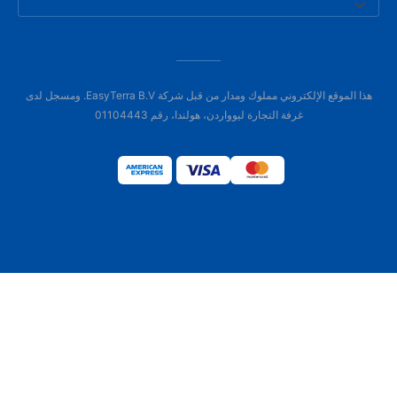
هذا الموقع الإلكتروني مملوك ومدار من قبل شركة EasyTerra B.V. ومسجل لدى
غرفة التجارة ليوواردن، هولندا، رقم 01104443