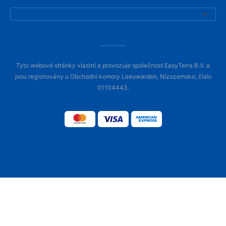
Tyto webové stránky vlastní a provozuje společnost EasyTerra B.V. a
jsou registrovány u Obchodní komory Leeuwarden, Nizozemsko, číslo
01104443.