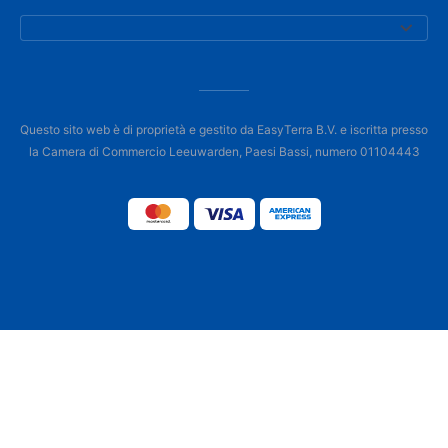
Questo sito web è di proprietà e gestito da EasyTerra B.V. e iscritta presso
la Camera di Commercio Leeuwarden, Paesi Bassi, numero 01104443