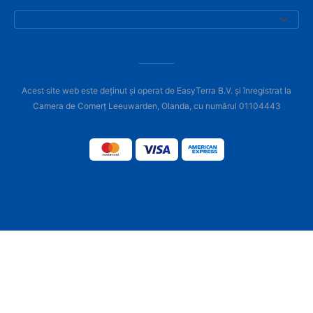
Acest site web este deținut și operat de EasyTerra B.V. și înregistrat la
Camera de Comerț Leeuwarden, Olanda, cu numărul 01104443