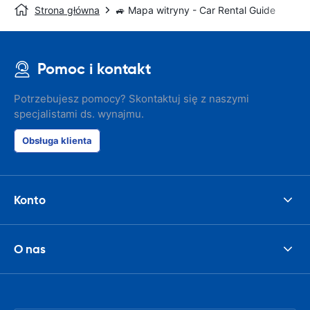
Strona główna
🚙 Mapa witryny - Car Rental Guide
Pomoc i kontakt
Potrzebujesz pomocy? Skontaktuj się z naszymi
specjalistami ds. wynajmu.
Obsługa klienta
Konto
O nas